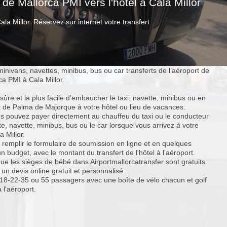
 de Mallorca PMI vers l'hôtel à Cala Millor
la Millor. Réservez sur internet votre transfert
minivans, navettes, minibus, bus ou car transferts de l’aéroport de
a PMI à Cala Millor.
ûre et la plus facile d'embaucher le taxi, navette, minibus ou en
t de Palma de Majorque à votre hôtel ou lieu de vacances.
s pouvez payer directement au chauffeu du taxi ou le conducteur
e, navette, minibus, bus ou le car lorsque vous arrivez à votre
a Millor.
 de remplir le formulaire de soumission en ligne et en quelques
 budget, avec le montant du transfert de l'hôtel à l'aéroport.
e les sièges de bébé dans Airportmallorcatransfer sont gratuits.
 devis online gratuit et personnalisé.
18-22-35 ou 55 passagers avec une boîte de vélo chacun et golf
à l'aéroport.