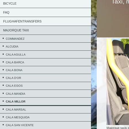
Taxi, 
BICYCLE
FAQ
FLUGHAFENTRANSFERS
MAJORQUE TAXI
COMMANDEZ
ALCUDIA
CALA AGULLA
CALA BARCA
CALA BONA
CALA D'OR
CALA EGOS
CALA MANDIA
CALA MILLOR
CALA MARSAL
CALA MESQUIDA
CALA SAN VICENTE
Majorque taxis e