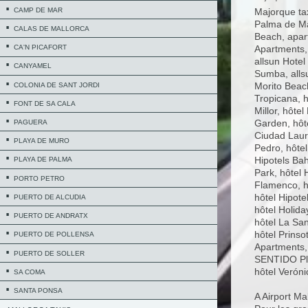
CAMP DE MAR
Majorque tax
Palma de Ma
CALAS DE MALLORCA
Beach, apar
CA'N PICAFORT
Apartments, 
allsun Hotel
CANYAMEL
Sumba, alls
Morito Beach
COLONIA DE SANT JORDI
Tropicana, h
FONT DE SA CALA
Millor, hôte
Garden, hôte
PAGUERA
Ciudad Laur
PLAYA DE MURO
Pedro, hôtel
Hipotels Bah
PLAYA DE PALMA
Park, hôtel 
PORTO PETRO
Flamenco, h
hôtel Hipote
PUERTO DE ALCUDIA
hôtel Holida
PUERTO DE ANDRATX
hôtel La San
hôtel Prinso
PUERTO DE POLLENSA
Apartments,
PUERTO DE SOLLER
SENTIDO Play
hôtel Veróni
SA COMA
SANTA PONSA
A Airport Ma