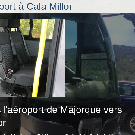
port à Cala Millor
 l'aéroport de Majorque vers
or