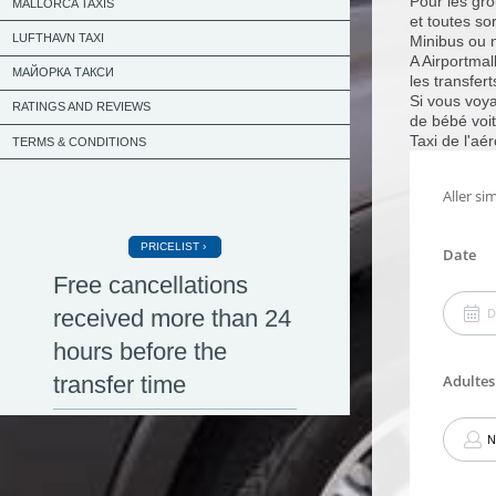
Pour les gro
MALLORCA TAXIS
et toutes s
LUFTHAVN TAXI
Minibus ou n
A Airportmal
МАЙОРКА ТАКСИ
les transfer
Si vous voya
RATINGS AND REVIEWS
de bébé voit
Taxi de l'aé
TERMS & CONDITIONS
PRICELIST
Free cancellations
received more than 24
hours before the
transfer time