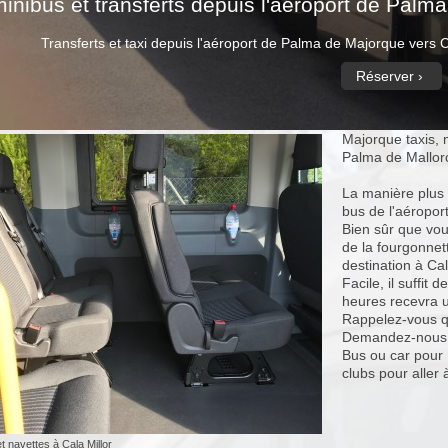
minibus et transferts depuis l'aéroport de Palma
Transferts et taxi depuis l'aéroport de Palma de Majorque vers Ca
Réserver
Majorque taxis, 
Palma de Mallorc
La manière plus s
bus de l'aéropor
Bien sûr que vou
de la fourgonnett
destination à Cal
Facile, il suffit
heures recevra un
Rappelez-vous qu
Demandez-nous un
Bus ou car pour 
clubs pour aller 
t navettes à Cala Millor