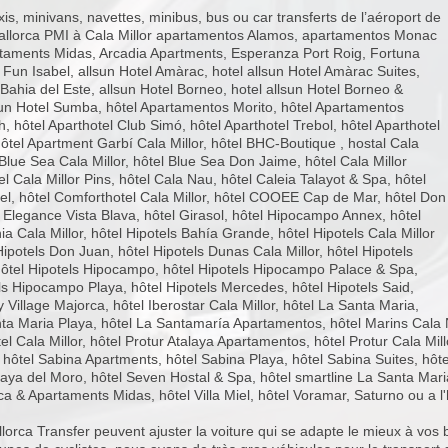
is, minivans, navettes, minibus, bus ou car transferts de l’aéroport de
llorca PMI à Cala Millor apartamentos Alamos, apartamentos Monac
taments Midas, Arcadia Apartments, Esperanza Port Roig, Fortuna
Fun Isabel, allsun Hotel Amàrac, hotel allsun Hotel Amàrac Suites,
 Bahia del Este, allsun Hotel Borneo, hotel allsun Hotel Borneo &
un Hotel Sumba, hôtel Apartamentos Morito, hôtel Apartamentos
, hôtel Aparthotel Club Simó, hôtel Aparthotel Trebol, hôtel Aparthotel
ôtel Apartment Garbí Cala Millor, hôtel BHC-Boutique , hostal Cala
l Blue Sea Cala Millor, hôtel Blue Sea Don Jaime, hôtel Cala Millor
l Cala Millor Pins, hôtel Cala Nau, hôtel Caleia Talayot & Spa, hôtel
el, hôtel Comforthotel Cala Millor, hôtel COOEE Cap de Mar, hôtel Don
 Elegance Vista Blava, hôtel Girasol, hôtel Hipocampo Annex, hôtel
ia Cala Millor, hôtel Hipotels Bahía Grande, hôtel Hipotels Cala Millor
Hipotels Don Juan, hôtel Hipotels Dunas Cala Millor, hôtel Hipotels
ôtel Hipotels Hipocampo, hôtel Hipotels Hipocampo Palace & Spa,
ls Hipocampo Playa, hôtel Hipotels Mercedes, hôtel Hipotels Said,
y Village Majorca, hôtel Iberostar Cala Millor, hôtel La Santa Maria,
ta Maria Playa, hôtel La Santamaría Apartamentos, hôtel Marins Cala N
tel Cala Millor, hôtel Protur Atalaya Apartamentos, hôtel Protur Cala Mi
 hôtel Sabina Apartments, hôtel Sabina Playa, hôtel Sabina Suites, hô
a del Moro, hôtel Seven Hostal & Spa, hôtel smartline La Santa Maria, h
ca & Apartaments Midas, hôtel Villa Miel, hôtel Voramar, Saturno ou a 
llorca Transfer peuvent ajuster la voiture qui se adapte le mieux à vos 