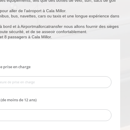
des équipements, tels que des boîtes de vélo, surf, sacs de golf
our aller de l'aéroport à Cala Millor.
inibus, bus, navettes, cars ou taxis et une longue expérience dans
 à bord et à Airportmallorcatransfer nous allons fournir des sièges
ute sécurité, et de se asseoir confortablement.
 et 8 passagers à Cala Millor.